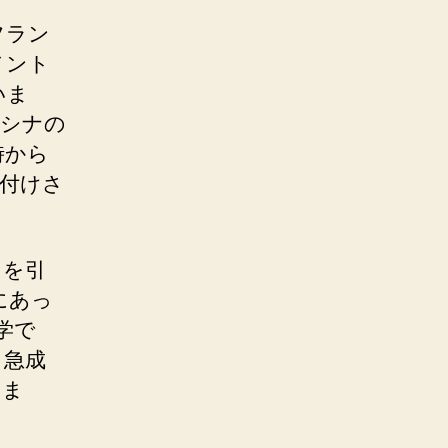
フラン
メント
いま
ドシナの
時から
付けさ
目を引
にあっ
学で
、急成
いま