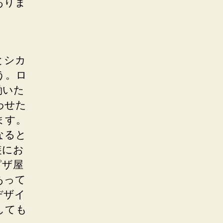
ありま
とシカ
う。ロ
働いた
わせた
ます。
なると
装にお
ピザ屋
あって
デザイ
しても