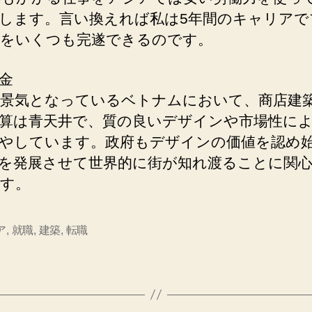
します。言い換えれば私は5年間のキャリアで
をいくつも完遂できるのです。
金
景気となっているベトナムにおいて、商店建
算は青天井で、質の良いデザインや市場性に
やしています。政府もデザインの価値を認め
を発展させて世界的に街が知れ渡ることに関
す。
ア
,
就職
,
建築
,
転職