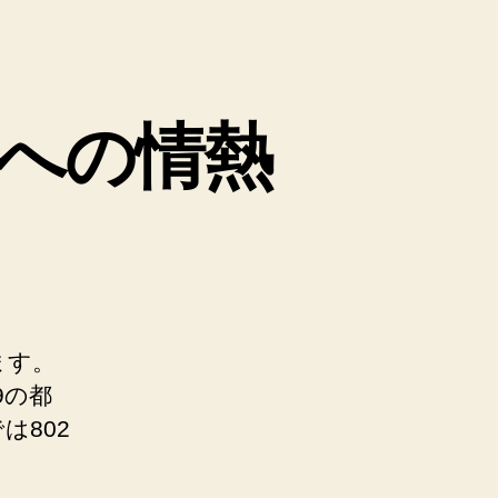
への情熱
ます。
9の都
は802