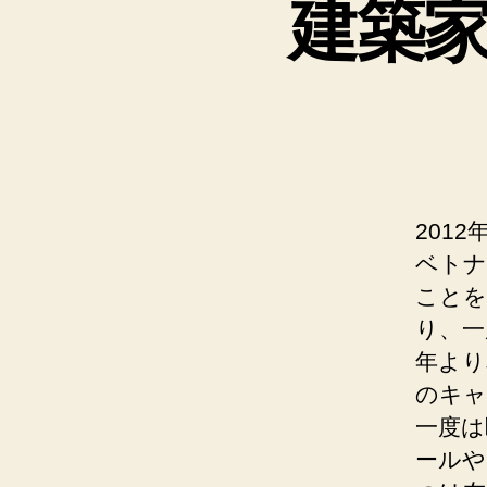
建築
201
ベトナ
ことを
り、一
年より
のキャ
一度は
ールや