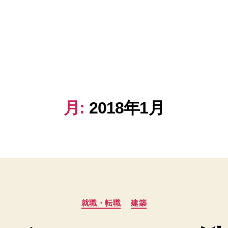
月:
2018年1月
カ
就職・転職
建築
テ
ゴ