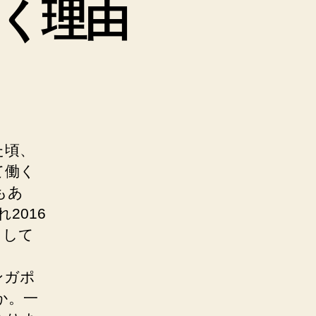
く理由
た頃、
て働く
もあ
2016
として
ンガポ
か。一