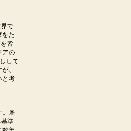
世界で
家をた
恵を皆
ジアの
押しして
すが、
いと考
す。雇
界基準
て数年