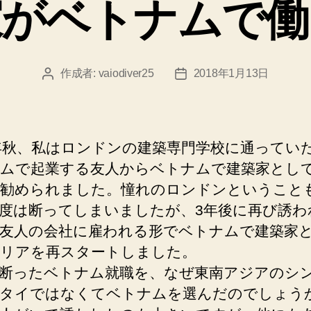
家がベトナムで働
リ
ー
作成者:
vaiodiver25
2018年1月13日
投
投
稿
稿
者
日
2年秋、私はロンドンの建築専門学校に通ってい
ムで起業する友人からベトナムで建築家とし
勧められました。憧れのロンドンということ
度は断ってしまいましたが、3年後に再び誘われ
友人の会社に雇われる形でベトナムで建築家
リアを再スタートしました。
断ったベトナム就職を、なぜ東南アジアのシ
タイではなくてベトナムを選んだのでしょう