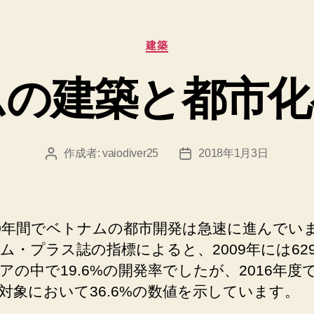
カ
建築
テ
ゴ
ムの建築と都市化
リ
ー
作成者:
vaiodiver25
2018年1月3日
投
投
稿
稿
者
日
0年間でベトナムの都市開発は急速に進んでい
ム・プラス誌の指標によると、2009年には62
アの中で19.6%の開発率でしたが、2016年度で
対象において36.6%の数値を示しています。