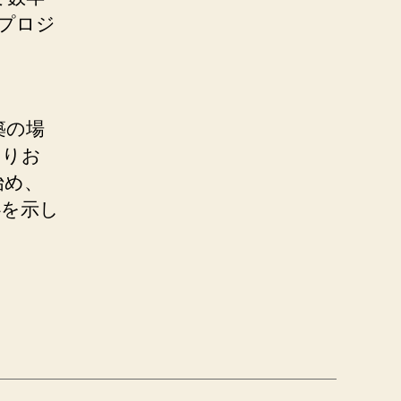
プロジ
築の場
よりお
始め、
心を示し