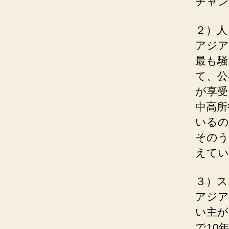
チャン
２）人
アジア
最も騒
て、公
が享受
中高所
いるの
そのう
えてい
３）ス
アジア
い主が
で10