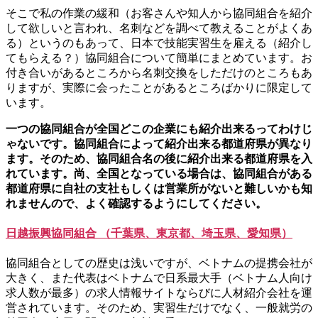
そこで私の作業の緩和（お客さんや知人から協同組合を紹介
して欲しいと言われ、名刺などを調べて教えることがよくあ
る）というのもあって、日本で技能実習生を雇える（紹介し
てもらえる？）協同組合について簡単にまとめています。お
付き合いがあるところから名刺交換をしただけのところもあ
りますが、実際に会ったことがあるところばかりに限定して
います。
一つの協同組合が全国どこの企業にも紹介出来るってわけじ
ゃないです。協同組合によって紹介出来る都道府県が異なり
ます。そのため、協同組合名の後に紹介出来る都道府県を入
れています。尚、全国となっている場合は、協同組合がある
都道府県に自社の支社もしくは営業所がないと難しいかも知
れませんので、よく確認するようにしてください。
日越振興協同組合 （千葉県、東京都、埼玉県、愛知県）
協同組合としての歴史は浅いですが、ベトナムの提携会社が
大きく、また代表はベトナムで日系最大手（ベトナム人向け
求人数が最多）の求人情報サイトならびに人材紹介会社を運
営されています。そのため、実習生だけでなく、一般就労の