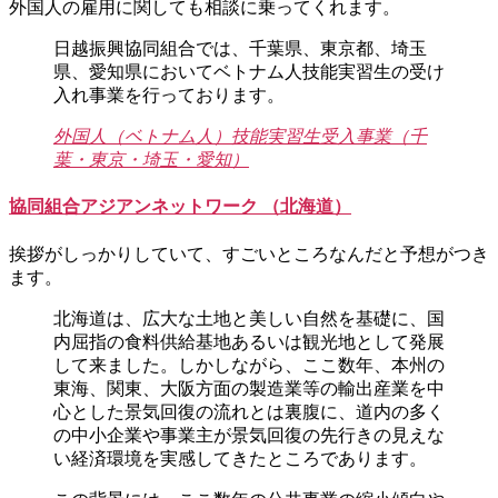
外国人の雇用に関しても相談に乗ってくれます。
日越振興協同組合では、千葉県、東京都、埼玉
県、愛知県においてベトナム人技能実習生の受け
入れ事業を行っております。
外国人（ベトナム人）技能実習生受入事業（千
葉・東京・埼玉・愛知）
協同組合アジアンネットワーク （北海道）
挨拶がしっかりしていて、すごいところなんだと予想がつき
ます。
北海道は、広大な土地と美しい自然を基礎に、国
内屈指の食料供給基地あるいは観光地として発展
して来ました。しかしながら、ここ数年、本州の
東海、関東、大阪方面の製造業等の輸出産業を中
心とした景気回復の流れとは裏腹に、道内の多く
の中小企業や事業主が景気回復の先行きの見えな
い経済環境を実感してきたところであります。