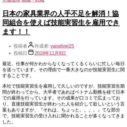
労働環境
就職・転職
日本の家具業界の人手不足を解消！協
同組合を使えば技能実習生を雇用でき
ます！！
投稿者
作成者:
vaiodiver25
投稿日
2019年11月9日
最近、仕事が何かわからなくなってくるくらいに忙しい毎日
を送っています。その理由で一番大きなのが技能実習生に関
することです。
本社で技能実習生を雇用して久しいのですが、技能実習生期
間が終わってから、大卒者であればベトナム勤務を経て日本
での雇用を行っています。その成果が口コミで広まってお
り、直接技能実習生が終わった人を紹介して欲しいという言
葉もありますが、『それは、ちょっと。。。。』てな部分
で、技能実習生の受け入れに聞かれることが多くなってきま
した。