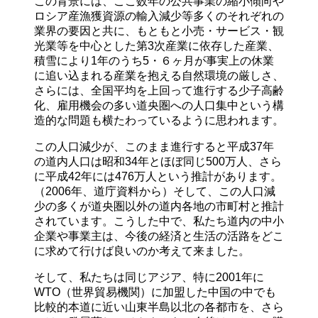
この背景には、ここ数年の公共事業の縮小傾向や
ロシア産漁獲資源の輸入減少等多くのそれぞれの
業界の要因と共に、もともと小売・サービス・観
光業等を中心とした第3次産業に依存した産業、
積雪により1年のうち5・６ヶ月が事実上の休業
に追い込まれる産業を抱える自然環境の厳しさ、
さらには、全国平均を上回って進行する少子高齢
化、雇用機会の多い道央圏への人口集中という構
造的な問題も横たわっているように思われます。
この人口減少が、このまま進行すると平成37年
の道内人口は昭和34年とほぼ同じ500万人、さら
に平成42年には476万人という推計があります。
（2006年、道庁資料から）そして、この人口減
少の多くが道央圏以外の道内各地の市町村と推計
されています。こうした中で、私たち道内の中小
企業や事業主は、今後の経済と生活の活路をどこ
に求めて行けば良いのか考えて来ました。
そして、私たちは同じアジア、特に2001年に
WTO（世界貿易機関）に加盟した中国の中でも
比較的本道に近い山東半島以北の各都市を、さら