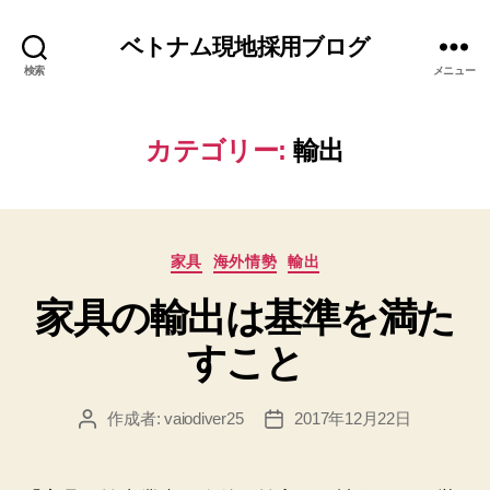
ベトナム現地採用ブログ
検索
メニュー
カテゴリー:
輸出
カ
家具
海外情勢
輸出
テ
家具の輸出は基準を満た
ゴ
リ
すこと
ー
作成者:
vaiodiver25
2017年12月22日
投
投
稿
稿
者
日