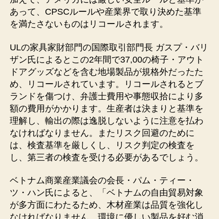
あって、CPSCルールや産業界で取り決めた基準
を満たさないものはリコールされます。
ULの家具家財部門の国際取引部門長 ガスプ・バリ
ザン氏によるとこの2年間で37,00の椅子・アウト
ドアグッズなどを含む地場製品が規格外だったた
め、リコールされています。リコールされるとブ
ランドを傷つけ、弁護士費用や事態収拾により多
額の費用がかかります。生産者は決まりと基準を
理解し、輸出の際は逸脱しないように注意を払わ
なければなりません。またリスク回避のために
は、検査基準を厳しくし、リスク判定の検査を
し、第三者の検査を受ける必要があるでしょう。
ベトナム商業産業議会の会長・パム・ティー・
ツ・ハン氏によると、「ベトナムの自由貿易対象
が多方面にわたるため、木材産業は品質を強化し
なければなりません。環境に優しい製品を好む消