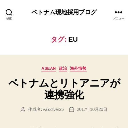
ベトナム現地採用ブログ
検索
メニュー
タグ:
EU
カ
ASEAN
政治
海外情勢
テ
ベトナムとリトアニアが
ゴ
リ
連携強化
ー
作成者:
vaiodiver25
2017年10月29日
投
投
稿
稿
者
日