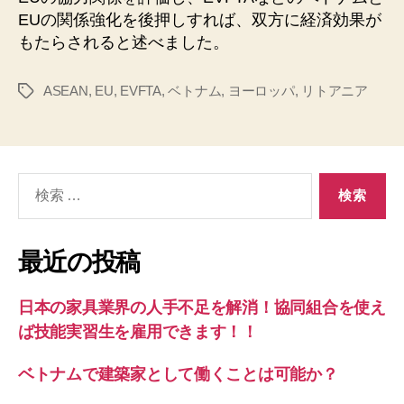
EUの関係強化を後押しすれば、双方に経済効果が
もたらされると述べました。
ASEAN
,
EU
,
EVFTA
,
ベトナム
,
ヨーロッパ
,
リトアニア
タ
グ
検
索
対
象:
最近の投稿
日本の家具業界の人手不足を解消！協同組合を使え
ば技能実習生を雇用できます！！
ベトナムで建築家として働くことは可能か？